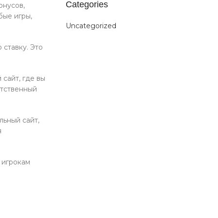
Categories
онусов,
бые игры,
Uncategorized
 ставку. Это
сайт, где вы
етственный
льный сайт,
я
 игрокам