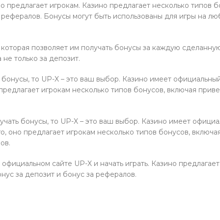
о предлагает игрокам. Казино предлагает несколько типов б
 рефералов. Бонусы могут быть использованы для игры на лю
 которая позволяет им получать бонусы за каждую сделанную
 не только за депозит.
бонусы, то UP-X – это ваш выбор. Казино имеет официальный 
о предлагает игрокам несколько типов бонусов, включая прив
учать бонусы, то UP-X – это ваш выбор. Казино имеет официа
го, оно предлагает игрокам несколько типов бонусов, включа
ов.
официальном сайте UP-X и начать играть. Казино предлагает
нус за депозит и бонус за рефералов.