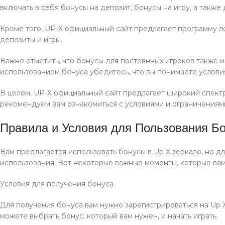
включать в себя бонусы на депозит, бонусы на игру, а также
Кроме того, UP-X официальный сайт предлагает программу ло
депозиты и игры.
Важно отметить, что бонусы для постоянных игроков также 
использованием бонуса убедитесь, что вы понимаете услови
В целом, UP-X официальный сайт предлагает широкий спектр 
рекомендуем вам ознакомиться с условиями и ограничениями
Правила и Условия для Пользования Б
Вам предлагается использовать бонусы в Up X зеркало, но д
использования. Вот некоторые важные моменты, которые вам 
Условия для получения бонуса
Для получения бонуса вам нужно зарегистрироваться на Up 
можете выбрать бонус, который вам нужен, и начать играть.