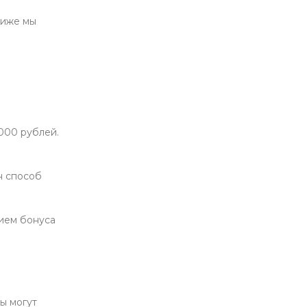
Ниже мы
000 рублей.
н способ
нием бонуса
ы могут