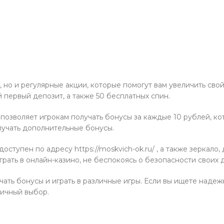
 но и регулярные акции, которые помогут вам увеличить свой
 первый депозит, а также 50 бесплатных спин.
 позволяет игрокам получать бонусы за каждые 10 рублей, к
лучать дополнительные бонусы.
ступен по адресу https://moskvich-ok.ru/ , а также зеркало,
 играть в онлайн-казино, не беспокоясь о безопасности своих 
чать бонусы и играть в различные игры. Если вы ищете надеж
личный выбор.