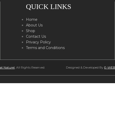
QUICK LINKS
Home
About Us
Shop
Contact Us
Privacy Policy
Terms and Conditions
at Naturel
, All Rights Reserved.
Designed & Developed By
E-WEB