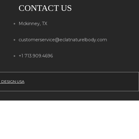
CONTACT US
Mckinney, TX
customerservice@eclatnaturelbody.com
+1 713.909.4696
 DESIGN USA