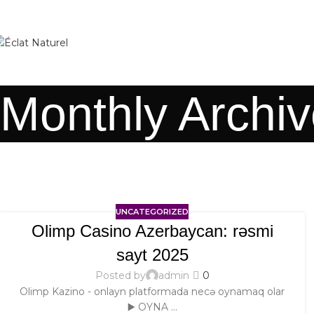
Monthly Archi
UNCATEGORIZED
Olimp Casino Azerbaycan: rəsmi
sayt 2025
Posted by
admin
0
Olimp Kazino - onlayn platformada necə oynamaq olar
▶️ OYNA ...