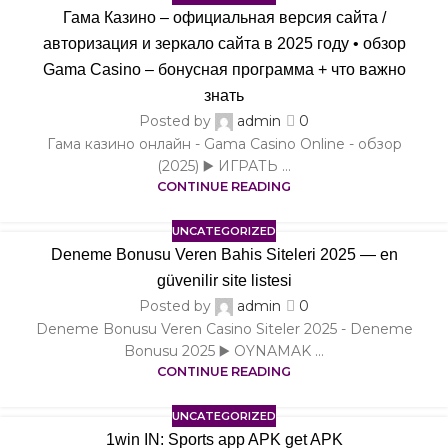
Гама Казино – официальная версия сайта /
авторизация и зеркало сайта в 2025 году • обзор
Gama Casino – бонусная программа + что важно
знать
Posted by
admin
0
Гама казино онлайн - Gama Casino Online - обзор
(2025) ▶️ ИГРАТЬ ...
CONTINUE READING
UNCATEGORIZED
Deneme Bonusu Veren Bahis Siteleri 2025 — en
güvenilir site listesi
Posted by
admin
0
Deneme Bonusu Veren Casino Siteler 2025 - Deneme
Bonusu 2025 ▶️ OYNAMAK ...
CONTINUE READING
UNCATEGORIZED
1win IN: Sports app APK get APK