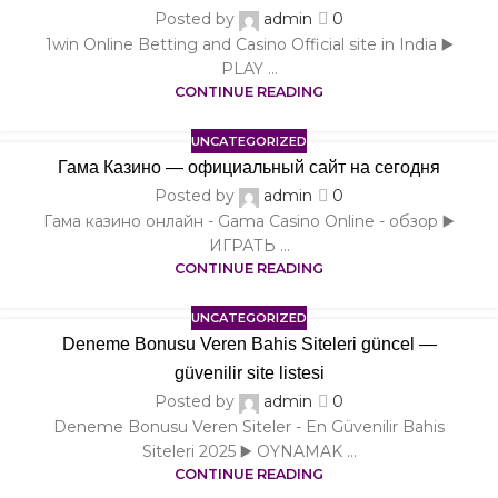
Posted by
admin
0
1win Online Betting and Casino Official site in India ▶️
PLAY ...
CONTINUE READING
UNCATEGORIZED
Гама Казино — официальный сайт на сегодня
Posted by
admin
0
Гама казино онлайн - Gama Casino Online - обзор ▶️
ИГРАТЬ ...
CONTINUE READING
UNCATEGORIZED
Deneme Bonusu Veren Bahis Siteleri güncel —
güvenilir site listesi
Posted by
admin
0
Deneme Bonusu Veren Siteler - En Güvenilir Bahis
Siteleri 2025 ▶️ OYNAMAK ...
CONTINUE READING