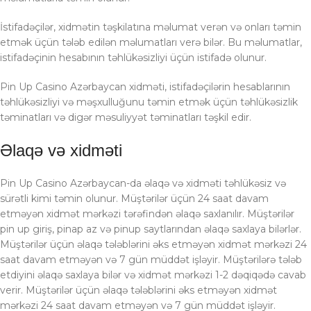
İstifadəçilər, xidmətin təşkilatına məlumat verən və onları təmin
etmək üçün tələb edilən məlumatları verə bilər. Bu məlumatlar,
istifadəçinin hesabının təhlükəsizliyi üçün istifadə olunur.
Pin Up Casino Azərbaycan xidməti, istifadəçilərin hesablarının
təhlükəsizliyi və məşxulluğunu təmin etmək üçün təhlükəsizlik
təminatları və digər məsuliyyət təminatları təşkil edir.
Əlaqə və xidməti
Pin Up Casino Azərbaycan-da əlaqə və xidməti təhlükəsiz və
sürətli kimi təmin olunur. Müştərilər üçün 24 saat davam
etməyən xidmət mərkəzi tərəfindən əlaqə saxlanılır. Müştərilər
pin up giriş, pinap az və pinup saytlarından əlaqə saxlaya bilərlər.
Müştərilər üçün əlaqə tələblərini əks etməyən xidmət mərkəzi 24
saat davam etməyən və 7 gün müddət işləyir. Müştərilərə tələb
etdiyini əlaqə saxlaya bilər və xidmət mərkəzi 1-2 dəqiqədə cavab
verir. Müştərilər üçün əlaqə tələblərini əks etməyən xidmət
mərkəzi 24 saat davam etməyən və 7 gün müddət işləyir.