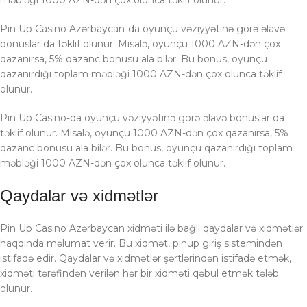
məbləği 1000 AZN-dən çox olunca təklif olunur.
Pin Up Casino Azərbaycan-da oyunçu vəziyyətinə görə əlavə
bonuslar da təklif olunur. Misalə, oyunçu 1000 AZN-dən çox
qazanırsa, 5% qazanc bonusu ala bilər. Bu bonus, oyunçu
qazanırdığı toplam məbləği 1000 AZN-dən çox olunca təklif
olunur.
Pin Up Casino-da oyunçu vəziyyətinə görə əlavə bonuslar da
təklif olunur. Misalə, oyunçu 1000 AZN-dən çox qazanırsa, 5%
qazanc bonusu ala bilər. Bu bonus, oyunçu qazanırdığı toplam
məbləği 1000 AZN-dən çox olunca təklif olunur.
Qaydalar və xidmətlər
Pin Up Casino Azərbaycan xidməti ilə bağlı qaydalar və xidmətlər
haqqında məlumat verir. Bu xidmət, pinup giriş sistemindən
istifadə edir. Qaydalar və xidmətlər şərtlərindən istifadə etmək,
xidməti tərəfindən verilən hər bir xidməti qəbul etmək tələb
olunur.