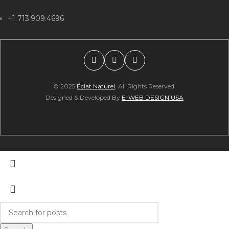
+1 713.909.4696
© 2025
Éclat Naturel
, All Rights Reserved.
Designed & Developed By
E-WEB DESIGN USA