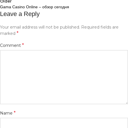
Older
Gama Casino Online – обзор сегодня
Leave a Reply
Your email address will not be published.
Required fields are
*
marked
*
Comment
*
Name