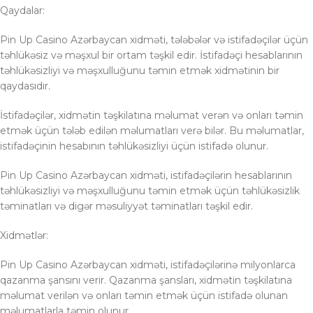
Qaydalar:
Pin Up Casino Azərbaycan xidməti, tələbələr və istifadəçilər üçün
təhlükəsiz və məşxul bir ortam təşkil edir. İstifadəçi hesablarının
təhlükəsizliyi və məşxulluğunu təmin etmək xidmətinin bir
qaydasıdır.
İstifadəçilər, xidmətin təşkilatına məlumat verən və onları təmin
etmək üçün tələb edilən məlumatları verə bilər. Bu məlumatlar,
istifadəçinin hesabının təhlükəsizliyi üçün istifadə olunur.
Pin Up Casino Azərbaycan xidməti, istifadəçilərin hesablarının
təhlükəsizliyi və məşxulluğunu təmin etmək üçün təhlükəsizlik
təminatları və digər məsuliyyət təminatları təşkil edir.
Xidmətlər:
Pin Up Casino Azərbaycan xidməti, istifadəçilərinə milyonlarca
qazanma şansını verir. Qazanma şansları, xidmətin təşkilatına
məlumat verilən və onları təmin etmək üçün istifadə olunan
məlumatlarla təmin olunur.