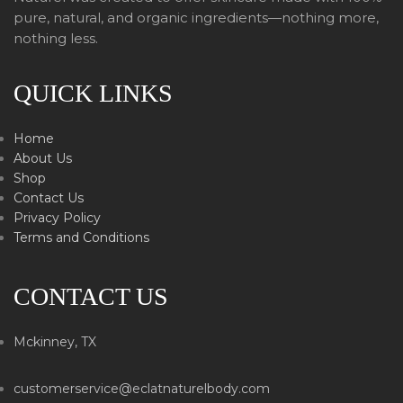
pure, natural, and organic ingredients—nothing more,
nothing less.
QUICK LINKS
Home
About Us
Shop
Contact Us
Privacy Policy
Terms and Conditions
CONTACT US
Mckinney, TX
customerservice@eclatnaturelbody.com