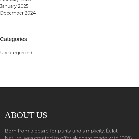
January 2025
December 2024
Categories
Uncategorized
ABOUT US
Born from a desire for purity and simplicity, Éclat
Naturel was created to offer skincare made with 100%