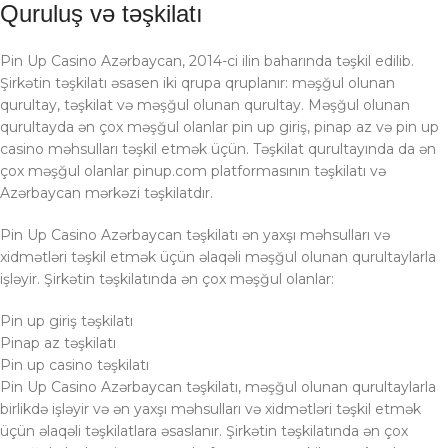
Quruluş və təşkilatı
Pin Up Casino Azərbaycan, 2014-ci ilin baharında təşkil edilib.
Şirkətin təşkilatı əsasen iki qrupa qruplanır: məşğul olunan
qurultay, təşkilat və məşğul olunan qurultay. Məşğul olunan
qurultayda ən çox məşğul olanlar pin up giriş, pinap az və pin up
casino məhsulları təşkil etmək üçün. Təşkilat qurultayında da ən
çox məşğul olanlar pinup.com platformasının təşkilatı və
Azərbaycan mərkəzi təşkilatdır.
Pin Up Casino Azərbaycan təşkilatı ən yaxşı məhsulları və
xidmətləri təşkil etmək üçün əlaqəli məşğul olunan qurultaylarla
işləyir. Şirkətin təşkilatında ən çox məşğul olanlar:
Pin up giriş təşkilatı
Pinap az təşkilatı
Pin up casino təşkilatı
Pin Up Casino Azərbaycan təşkilatı, məşğul olunan qurultaylarla
birlikdə işləyir və ən yaxşı məhsulları və xidmətləri təşkil etmək
üçün əlaqəli təşkilatlara əsaslanır. Şirkətin təşkilatında ən çox